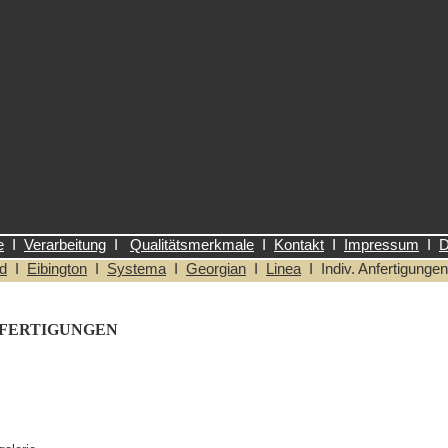
e
I
Verarbeitung
I
Qualitätsmerkmale
I
Kontakt
I
Impressum
I
D
d
I
Eibington
I
Systema
I
Georgian
I
Linea
I Indiv. Anfertigunge
fertigungen