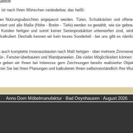
galerie
st nach Ihren Wünschen veränderbar, das heißt:
ren Nutzungsabsichten angepasst werden. Türen, Schubkästen und offene
iert und alle Maße (Höhe - Breite - Tiefe) werden so gewählt, wie sie gebra
en Kunden fertigen und somit keiner Serienproduktion unterworfen sind, w
kalkuliert. Deshalb kennen wir kein teures Sonderteil - bei uns gibt es näml
auch komplette Innenausbauten nach Maß fertigen - über mehrere Zimmer
Tür-, Fenster-überbauten und Wandpaneelen. Die vielen Möglichkeiten können g
b geben wir Ihnen bei Interesse gern Zeichnungen bereits realisierter Obje
tzen Sie bei Ihren Planungen und kalkulieren Ihnen selbstverständlich Ihre W
Anno Dom Möbelmanufaktur · Bad Oeynhausen · August 2026